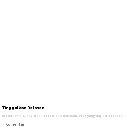
Tinggalkan Balasan
Alamat email Anda tidak akan dipublikasikan.
Ruas yang wajib ditandai
*