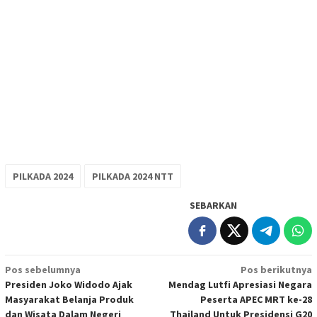
PILKADA 2024
PILKADA 2024 NTT
SEBARKAN
Navigasi
Pos sebelumnya
Pos berikutnya
Presiden Joko Widodo Ajak
Mendag Lutfi Apresiasi Negara
pos
Masyarakat Belanja Produk
Peserta APEC MRT ke-28
dan Wisata Dalam Negeri
Thailand Untuk Presidensi G20