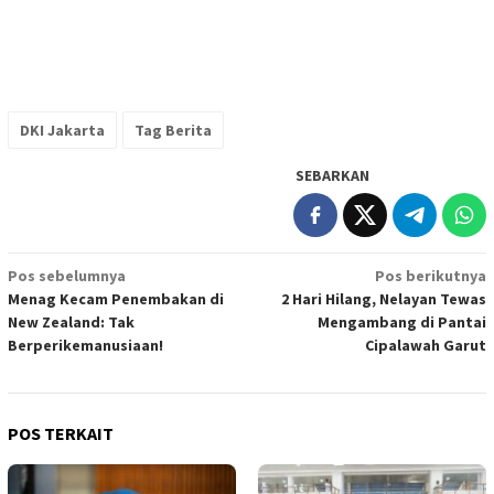
DKI Jakarta
Tag Berita
SEBARKAN
Navigasi
Pos sebelumnya
Pos berikutnya
Menag Kecam Penembakan di
2 Hari Hilang, Nelayan Tewas
pos
New Zealand: Tak
Mengambang di Pantai
Berperikemanusiaan!
Cipalawah Garut
POS TERKAIT