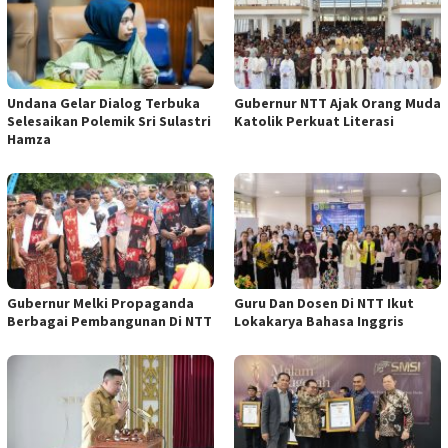
Undana Gelar Dialog Terbuka
Gubernur NTT Ajak Orang Muda
Selesaikan Polemik Sri Sulastri
Katolik Perkuat Literasi
Hamza
Gubernur Melki Propaganda
Guru Dan Dosen Di NTT Ikut
Berbagai Pembangunan Di NTT
Lokakarya Bahasa Inggris