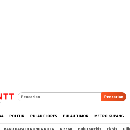
Pencarian
BA
POLITIK
PULAU FLORES
PULAU TIMOR
METRO KUPANG
BAKU DAPA DI RONDA KOTA
Nissan
Bulutangkis
Ekbis
Pil