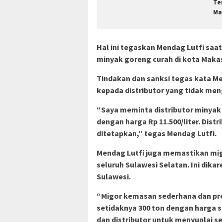
Te
Ma
Hal ini tegaskan Mendag Lutfi saa
minyak goreng curah di kota Makassa
Tindakan dan sanksi tegas kata M
kepada distributor yang tidak men
“Saya meminta distributor minyak
dengan harga Rp 11.500/liter. Dist
ditetapkan,” tegas Mendag Lutfi.
Mendag Lutfi juga memastikan migo
seluruh Sulawesi Selatan. Ini dika
Sulawesi.
“Migor kemasan sederhana dan pr
setidaknya 300 ton dengan harga s
dan distributor untuk menyuplai se