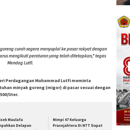
 goreng curah segera menyuplai ke pasar rakyat dengan
 harus mengikuti peraturan yang telah ditetapkan,” tegas
Mendag Lutfi.
ri Perdagangan Muhammad Lutfi meminta
tuhan minyak goreng (migor) di pasar sesuai dengan
00/liter.
lsek Maulafa
Mimpi 47 Keluarga
mpahkan Delapan
Prasejahtera Di NTT Dapat