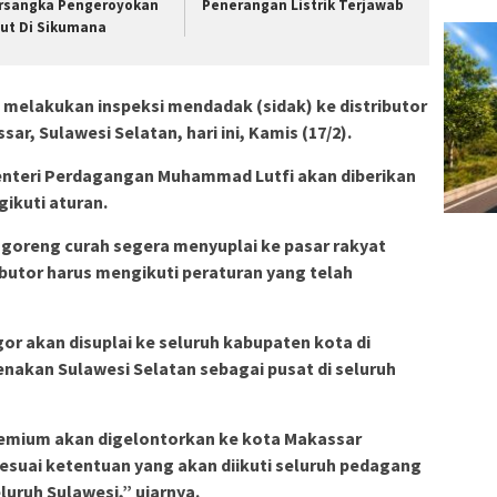
rsangka Pengeroyokan
Penerangan Listrik Terjawab
ut Di Sikumana
t melakukan inspeksi mendadak (sidak) ke distributor
r, Sulawesi Selatan, hari ini, Kamis (17/2).
enteri Perdagangan Muhammad Lutfi akan diberikan
gikuti aturan.
 goreng curah segera menyuplai ke pasar rakyat
ributor harus mengikuti peraturan yang telah
r akan disuplai ke seluruh kabupaten kota di
renakan Sulawesi Selatan sebagai pusat di seluruh
emium akan digelontorkan ke kota Makassar
esuai ketentuan yang akan diikuti seluruh pedagang
luruh Sulawesi,” ujarnya.