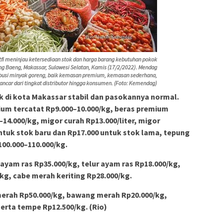
i meninjau ketersediaan stok dan harga barang kebutuhan pokok
ng Baeng, Makassar, Sulawesi Selatan, Kamis (17/2/2022). Mendag
ibusi minyak goreng, baik kemasan premium, kemasan sederhana,
lancar dari tingkat distributor hingga konsumen. (Foto: Kemendag)
k di kota Makassar stabil dan pasokannya normal.
um tercatat Rp9.000–10.000/kg, beras premium
14.000/kg, migor curah Rp13.000/liter, migor
tuk stok baru dan Rp17.000 untuk stok lama, tepung
100.000–110.000/kg.
ayam ras Rp35.000/kg, telur ayam ras Rp18.000/kg,
kg, cabe merah keriting Rp28.000/kg.
 merah Rp50.000/kg, bawang merah Rp20.000/kg,
erta tempe Rp12.500/kg. (Rio)