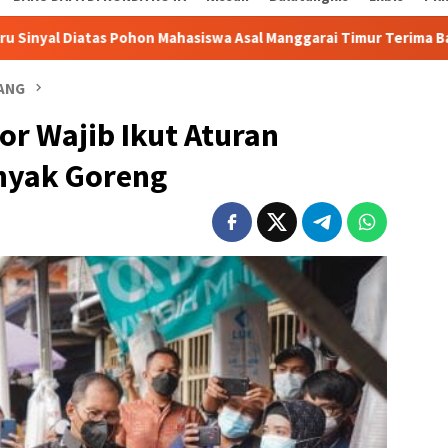
ohon Mahasiswa Asal Manggarai Timur Terima Bantuan Laptop
PANG
or Wajib Ikut Aturan
nyak Goreng