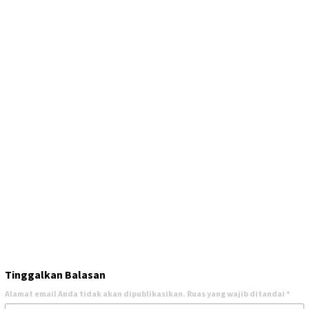
Tinggalkan Balasan
Alamat email Anda tidak akan dipublikasikan.
Ruas yang wajib ditandai
*