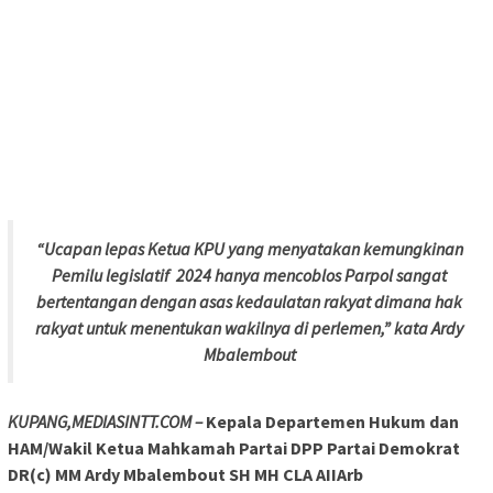
“Ucapan lepas Ketua KPU yang menyatakan kemungkinan
Pemilu legislatif 2024 hanya mencoblos Parpol sangat
bertentangan dengan asas kedaulatan rakyat dimana hak
rakyat untuk menentukan wakilnya di
perlemen
,” kata
Ardy
Mbalembout
KUPANG,
MEDIASINTT
.
COM
–
Kepala Departemen Hukum dan
HAM/Wakil Ketua Mahkamah Partai DPP Partai Demokrat
DR(c) MM
Ardy
Mbalembout
SH MH
CLA
AIIArb