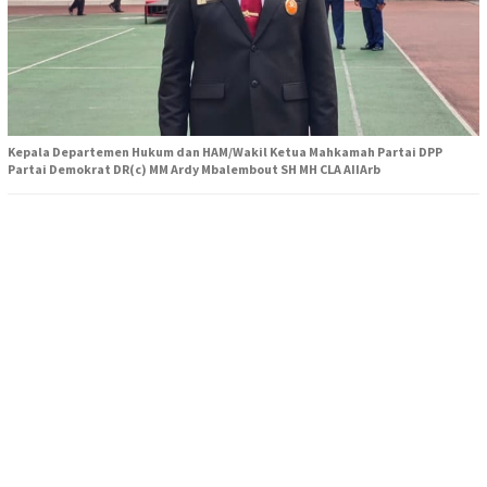
Kepala Departemen Hukum dan HAM/Wakil Ketua Mahkamah Partai DPP
Partai Demokrat DR(c) MM Ardy Mbalembout SH MH CLA AIIArb