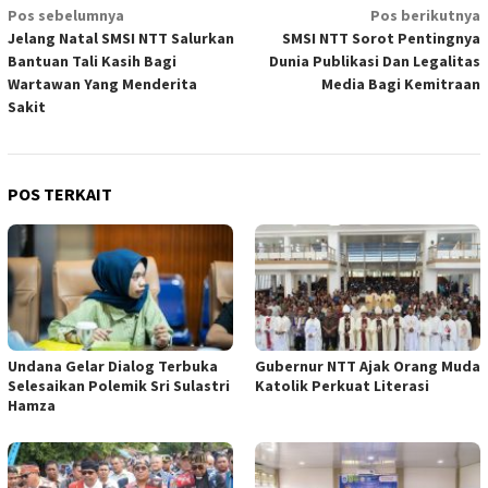
Navigasi
Pos sebelumnya
Pos berikutnya
Jelang Natal SMSI NTT Salurkan
SMSI NTT Sorot Pentingnya
pos
Bantuan Tali Kasih Bagi
Dunia Publikasi Dan Legalitas
Wartawan Yang Menderita
Media Bagi Kemitraan
Sakit
POS TERKAIT
Undana Gelar Dialog Terbuka
Gubernur NTT Ajak Orang Muda
Selesaikan Polemik Sri Sulastri
Katolik Perkuat Literasi
Hamza