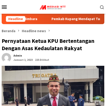
Menu
Mobile
 Himbara
Headline
Pemkab Kupang Mendapat Tambahan Anggaran S
Beranda
Headline news
Pernyataan Ketua KPU Bertentangan
Dengan Asas Kedaulatan Rakyat
Admin
Januari 1, 2023
225 Dilihat