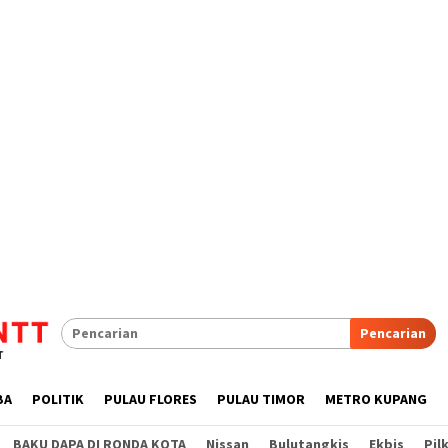
Pencarian
BA
POLITIK
PULAU FLORES
PULAU TIMOR
METRO KUPANG
BAKU DAPA DI RONDA KOTA
Nissan
Bulutangkis
Ekbis
Pil