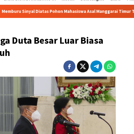
l Diatas Pohon Mahasiswa Asal Manggarai Timur Terima Bantuan
iga Duta Besar Luar Biasa
nuh