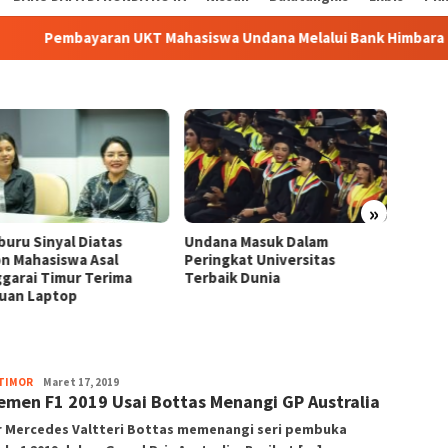
embayaran UKT Mahasiswa Undana Melalui Bank Himbara
»
uru Sinyal Diatas
Undana Masuk Dalam
Suzuk
n Mahasiswa Asal
Peringkat Universitas
Keung
garai Timur Terima
Terbaik Dunia
uan Laptop
 TIMOR
admin
Maret 17, 2019
emen F1 2019 Usai Bottas Menangi GP Australia
r Mercedes Valtteri Bottas memenangi seri pembuka