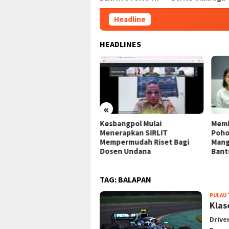
Headline
P
HEADLINES
«
mbayaran UKT Mahasiswa
Kesbangpol Mulai
Memb
ana Melalui Bank Himbara
Menerapkan SIRLIT
Poho
Mempermudah Riset Bagi
Mang
Dosen Undana
Bant
TAG:
BALAPAN
PULAU
Klas
Drive