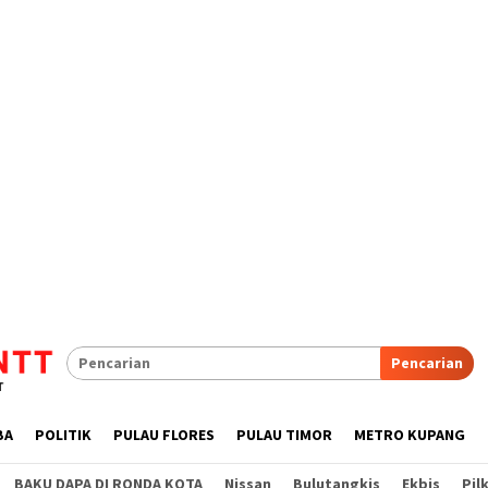
Pencarian
BA
POLITIK
PULAU FLORES
PULAU TIMOR
METRO KUPANG
BAKU DAPA DI RONDA KOTA
Nissan
Bulutangkis
Ekbis
Pil