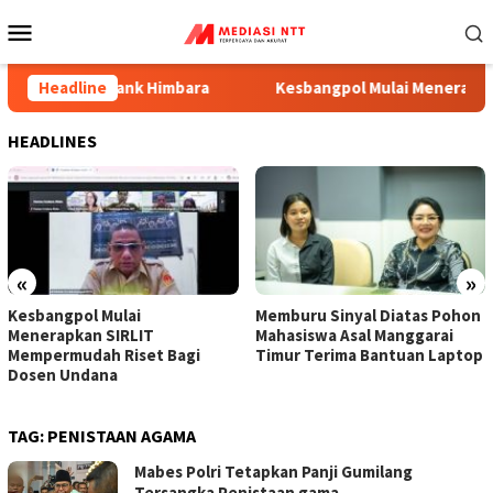
Menu
Mobile
Melalui Bank Himbara
Headline
Kesbangpol Mulai Menerapkan SI
HEADLINES
«
»
Kesbangpol Mulai
Memburu Sinyal Diatas Pohon
Menerapkan SIRLIT
Mahasiswa Asal Manggarai
Mempermudah Riset Bagi
Timur Terima Bantuan Laptop
Dosen Undana
TAG:
PENISTAAN AGAMA
Mabes Polri Tetapkan Panji Gumilang
Tersangka Penistaan gama