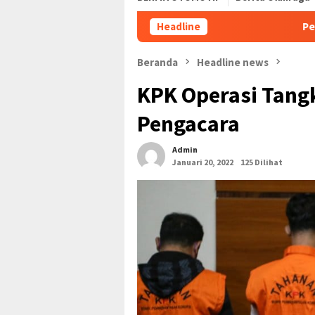
Headline
Pembayaran UKT M
Beranda
Headline news
KPK Operasi Tang
Pengacara
Admin
Januari 20, 2022
125 Dilihat