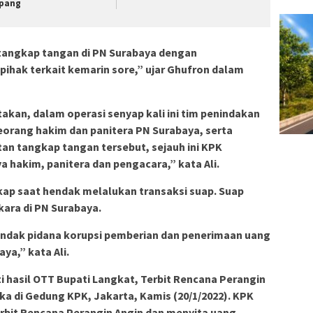
pang
tangkap tangan di PN Surabaya dengan
hak terkait kemarin sore,” ujar Ghufron dalam
atakan, dalam operasi senyap kali ini tim penindakan
orang hakim dan panitera PN Surabaya, serta
an tangkap tangan tersebut, sejauh ini KPK
hakim, panitera dan pengacara,” kata Ali.
kap saat hendak melalukan transaksi suap. Suap
ara di PN Surabaya.
ndak pidana korupsi pemberian dan penerimaan uang
ya,” kata Ali.
 hasil OTT Bupati Langkat, Terbit Rencana Perangin
ka di Gedung KPK, Jakarta, Kamis (20/1/2022). KPK
rbit Rencana Perangin Angin dan menyita uang