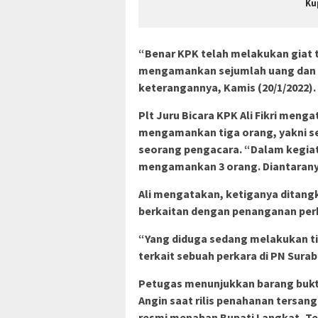
Ku
“Benar KPK telah melakukan giat 
mengamankan sejumlah uang dan pi
keterangannya, Kamis (20/1/2022).
Plt Juru Bicara KPK Ali Fikri meng
mengamankan tiga orang, yakni se
seorang pengacara. “Dalam kegiat
mengamankan 3 orang. Diantaranya 
Ali mengatakan, ketiganya ditang
berkaitan dengan penanganan perk
“Yang diduga sedang melakukan ti
terkait sebuah perkara di PN Suraba
Petugas menunjukkan barang bukti
Angin saat rilis penahanan tersang
resmi menahan Bupati Langkat, Te