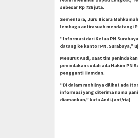
sebesar Rp 786 juta.
Sementara, Juru Bicara Mahkamah
lembaga antirasuah mendatangi PN 
“Informasi dari Ketua PN Surabaya,
datang ke kantor PN. Surabaya,” u
Menurut Andi, saat tim penindaka
penindakan sudah ada Hakim PN Su
pengganti Hamdan.
“Di dalam mobilnya dilihat ada Ito
informasi yang diterima nama pan
diamankan,” kata Andi.(ant/ria)