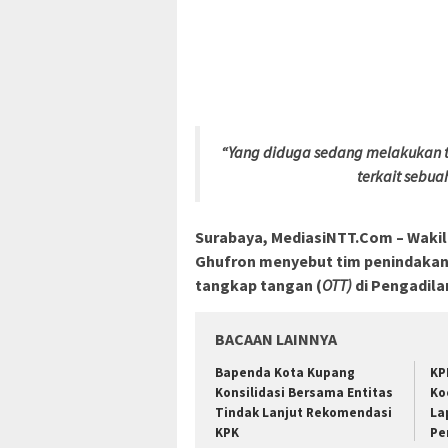
“Yang diduga sedang melakukan 
terkait sebua
Surabaya, MediasiNTT.Com – Wakil
Ghufron menyebut tim penindaka
tangkap tangan (
OTT)
di Pengadila
BACAAN LAINNYA
Bapenda Kota Kupang
KP
Konsilidasi Bersama Entitas
Ko
Tindak Lanjut Rekomendasi
La
KPK
Pe