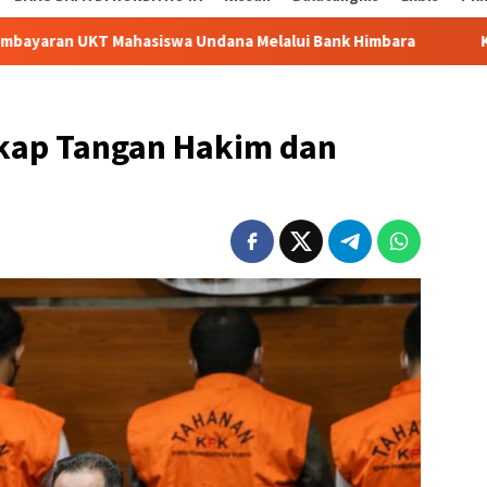
ahasiswa Undana Melalui Bank Himbara
Kesbangpol Mula
kap Tangan Hakim dan