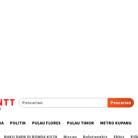
Pencarian
BA
POLITIK
PULAU FLORES
PULAU TIMOR
METRO KUPANG
BAKU DAPA DI RONDA KOTA
Nissan
Bulutangkis
Ekbis
Pil