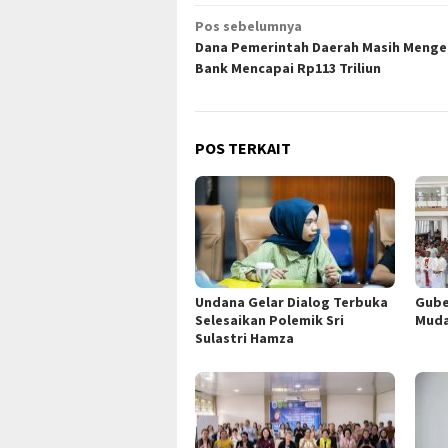
Navigasi
Pos sebelumnya
Dana Pemerintah Daerah Masih Menge
pos
Bank Mencapai Rp113 Triliun
POS TERKAIT
Undana Gelar Dialog Terbuka
Gube
Selesaikan Polemik Sri
Muda
Sulastri Hamza