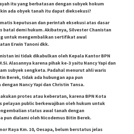
ilayah itu yang berbatasan dengan subyek hokum
n ada obyek tanah itu dapat dieksekusi?
atis keputusan dan perintah eksekusi atas dasar
 batal demi hukum. Akibatnya, Silvester Chanistan
 untuk mengembalikan sertifikat awal
tan Erwin Tanoni dkk.
istan ini tidak dikabulkan oleh Kepala Kantor BPN
.Si. Alasannya karena pihak ke-3 yaitu Nancy Yapi dan
lam subyek sengketa. Padahal menurut ahli waris
tin Berek, tidak ada hubungan apa pun
 dengan Nancy Yapi dan Christin Tansa.
elakukan protes atau keberatan, karena BPN Kota
 pelayan public berkewajiban oleh hukum untuk
pengembalian status awal tanah dengan
a pun dialami oleh Nicodemus Bitin Berek.
imor Raya Km. 10, Oesapa, belum berstatus jelas