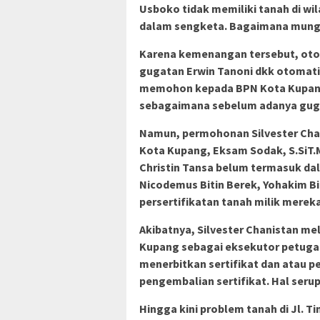
Usboko tidak memiliki tanah di w
dalam sengketa. Bagaimana mungki
Karena kemenangan tersebut, otom
gugatan Erwin Tanoni dkk otomatis
memohon kepada BPN Kota Kupang
sebagaimana sebelum adanya guga
Namun, permohonan Silvester Chan
Kota Kupang, Eksam Sodak, S.SiT.M
Christin Tansa belum termasuk da
Nicodemus Bitin Berek, Yohakim Bi
persertifikatan tanah milik mereka
Akibatnya, Silvester Chanistan m
Kupang sebagai eksekutor petugas
menerbitkan sertifikat dan atau 
pengembalian sertifikat. Hal serup
Hingga kini problem tanah di Jl. T