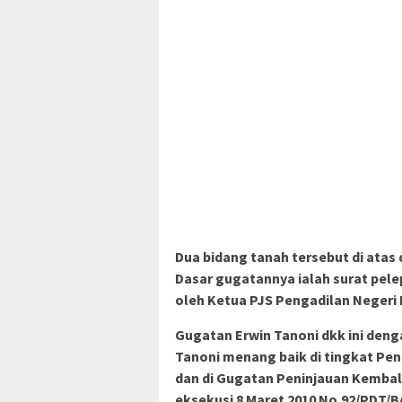
Dua bidang tanah tersebut di ata
Dasar gugatannya ialah surat pele
oleh Ketua PJS Pengadilan Negeri 
Gugatan Erwin Tanoni dkk ini den
Tanoni menang baik di tingkat Pe
dan di Gugatan Peninjauan Kembali
eksekusi 8 Maret 2010 No.92/PDT/