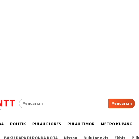
Pencarian
BA
POLITIK
PULAU FLORES
PULAU TIMOR
METRO KUPANG
BAKU DAPA DI RONDA KOTA
Nissan
Bulutangkis
Ekbis
Pil