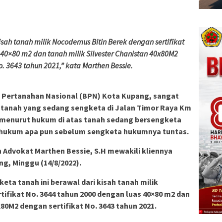
isah tanah milik Nocodemus Bitin Berek dengan sertifikat
 40×80 m2 dan tanah milik Silvester Chanistan 40x80M2
o. 3643 tahun 2021,” kata Marthen Bessie.
Pertanahan Nasional (BPN) Kota Kupang, sangat
s tanah yang sedang sengketa di Jalan Timor Raya Km
 menurut hukum di atas tanah sedang bersengketa
 hukum apa pun sebelum sengketa hukumnya tuntas.
 Advokat Marthen Bessie, S.H mewakili kliennya
ng, Minggu (14/8/2022).
eta tanah ini berawal dari kisah tanah milik
ifikat No. 3644 tahun 2000 dengan luas 40×80 m2 dan
x80M2 dengan sertifikat No. 3643 tahun 2021.