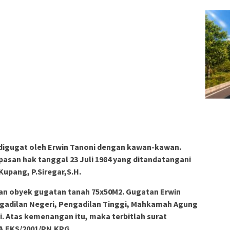
s digugat oleh Erwin Tanoni dengan kawan-kawan.
pasan hak tanggal 23 Juli 1984 yang ditandatangani
Kupang, P.Siregar,S.H.
gan obyek gugatan tanah 75x50M2. Gugatan Erwin
ngadilan Negeri, Pengadilan Tinggi, Mahkamah Agung
. Atas kemenangan itu, maka terbitlah surat
BA.EKS/2001/PN.KPG.