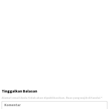
Tinggalkan Balasan
Alamat email Anda tidak akan dipublikasikan.
Ruas yang wajib ditandai
*