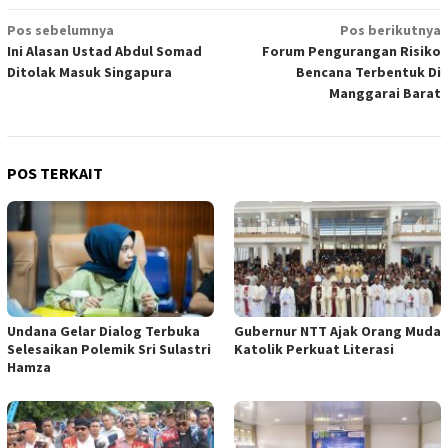
Navigasi
Pos sebelumnya
Pos berikutnya
Ini Alasan Ustad Abdul Somad
Forum Pengurangan Risiko
pos
Ditolak Masuk Singapura
Bencana Terbentuk Di
Manggarai Barat
POS TERKAIT
Undana Gelar Dialog Terbuka
Gubernur NTT Ajak Orang Muda
Selesaikan Polemik Sri Sulastri
Katolik Perkuat Literasi
Hamza