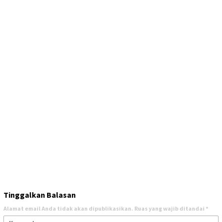
Tinggalkan Balasan
Alamat email Anda tidak akan dipublikasikan.
Ruas yang wajib ditandai
*