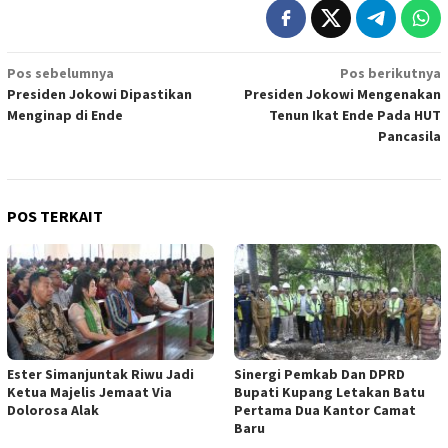
Navigasi
Pos sebelumnya
Pos berikutnya
Presiden Jokowi Dipastikan
Presiden Jokowi Mengenakan
pos
Menginap di Ende
Tenun Ikat Ende Pada HUT
Pancasila
POS TERKAIT
Ester Simanjuntak Riwu Jadi
Sinergi Pemkab Dan DPRD
Ketua Majelis Jemaat Via
Bupati Kupang Letakan Batu
Dolorosa Alak
Pertama Dua Kantor Camat
Baru