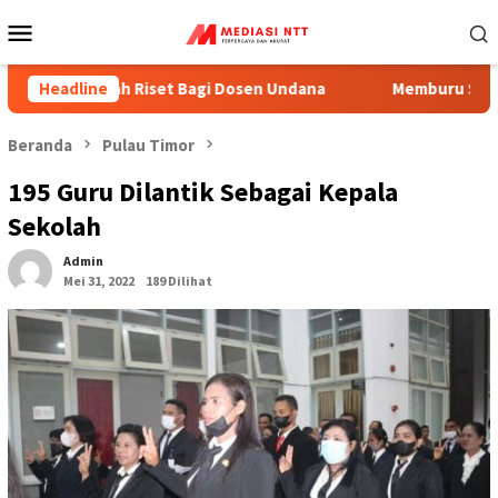
Menu
Mobile
dah Riset Bagi Dosen Undana
Headline
Memburu Sinyal Diatas Poh
Beranda
Pulau Timor
195 Guru Dilantik Sebagai Kepala
Sekolah
Admin
Mei 31, 2022
189 Dilihat