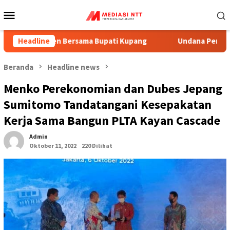
Menu
Mobile
anen Bersama Bupati Kupang
Headline
Undana Perkuat Kejujuran 
Beranda
Headline news
Menko Perekonomian dan Dubes Jepang
Sumitomo Tandatangani Kesepakatan
Kerja Sama Bangun PLTA Kayan Cascade
Admin
Oktober 11, 2022
220 Dilihat