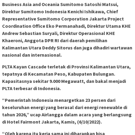
Business Asia and Oceania Sumitomo Satoshi Matsui,
Direktur Sumitomo Indonesia Kenichi Ishikawa, Chief
Representative Sumitomo Corporation Jakarta Project
Coordination Office Eko Permanahadi, Direktur Utama KHE
Andrew Sebastian Suryali, Direktur Operasional KHE
Khaeroni, Anggota DPR RI dari daerah pemilihan
Kalimantan Utara Deddy Sitorus dan juga dihadiri wartawan
nasional dan internasional.
PLTA Kayan Cascade terletak di Provinsi Kalimantan Utara,
tepatnya di Kecamatan Peso, Kabupaten Bulungan.
Kapasitasnya sekitar 9.000 Megawatt, dan bakal menjadi
PLTA terbesar di Indonesia.
“Pemerintah Indonesia menargetkan 23 persen dari
keseluruhan energi yang berasal dari energi renewable di
tahun 2026,” ucap Airlangga dalam acara yang berlangsung
di Hotel Fairmont Jakarta, Kamis, (6/10/2022).
“Oleh karena itu kerja sama ini diharapkan bisa