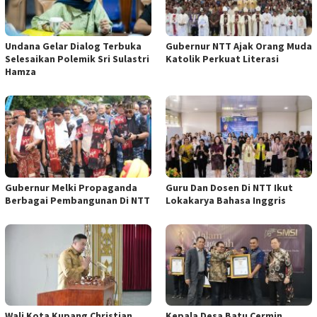
Undana Gelar Dialog Terbuka
Gubernur NTT Ajak Orang Muda
Selesaikan Polemik Sri Sulastri
Katolik Perkuat Literasi
Hamza
Gubernur Melki Propaganda
Guru Dan Dosen Di NTT Ikut
Berbagai Pembangunan Di NTT
Lokakarya Bahasa Inggris
Wali Kota Kupang Christian
Kepala Desa Batu Cermin