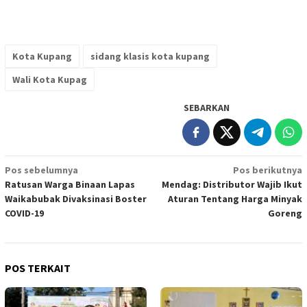
Kota Kupang
sidang klasis kota kupang
Wali Kota Kupag
SEBARKAN
Navigasi
Pos sebelumnya
Pos berikutnya
Ratusan Warga Binaan Lapas
Mendag: Distributor Wajib Ikut
pos
Waikabubak Divaksinasi Boster
Aturan Tentang Harga Minyak
COVID-19
Goreng
POS TERKAIT