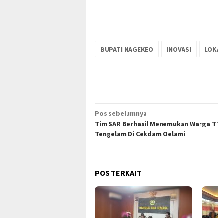
BUPATI NAGEKEO
INOVASI
LOK
Navigasi
Pos sebelumnya
Tim SAR Berhasil Menemukan Warga T
pos
Tengelam Di Cekdam Oelami
POS TERKAIT