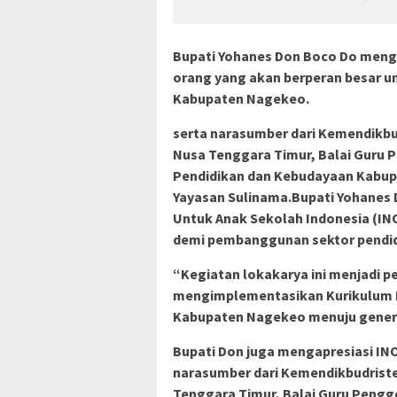
Bupati Yohanes Don Boco Do meng
orang yang akan berperan besar u
Kabupaten Nagekeo.
serta narasumber dari Kemendikbud
Nusa Tenggara Timur, Balai Guru 
Pendidikan dan Kebudayaan Kabupa
Yayasan Sulinama.Bupati Yohanes 
Untuk Anak Sekolah Indonesia (IN
demi pembanggunan sektor pendid
“Kegiatan lokakarya ini menjadi 
mengimplementasikan Kurikulum M
Kabupaten Nagekeo menuju generasi
Bupati Don juga mengapresiasi IN
narasumber dari Kemendikbudriste
Tenggara Timur, Balai Guru Pengg