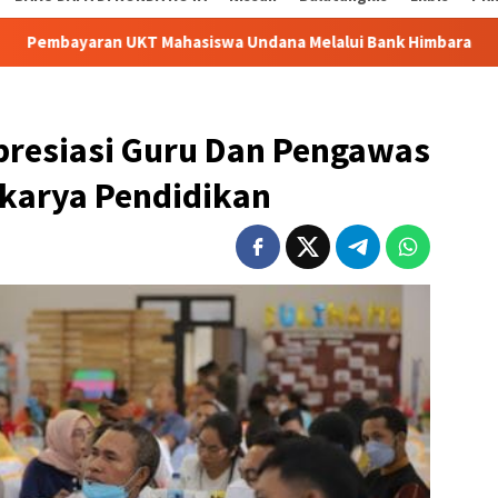
UKT Mahasiswa Undana Melalui Bank Himbara
Kesbangpol
presiasi Guru Dan Pengawas
akarya Pendidikan