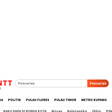
Pencarian
BA
POLITIK
PULAU FLORES
PULAU TIMOR
METRO KUPANG
BAKU DAPA DI RONDA KOTA
Nissan
Bulutangkis
Ekbis
Pil